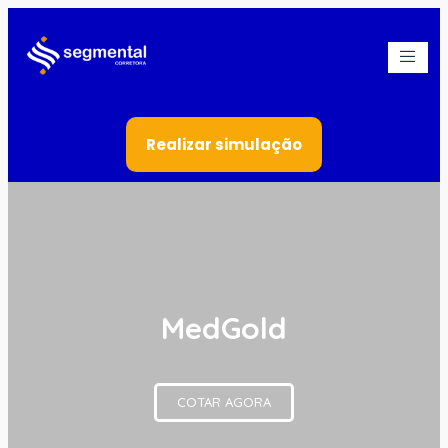
Realizar simulação
MedGold
COTAR AGORA