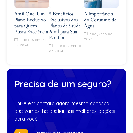
Amil One: Um
5 Benefícios
A Importância
Plano Exclusivo
Exclusivos dos
do Consumo de
para Quem
Planos de Saúde
Água
Busca Excelência
Amil para Sua
7 de junho de
Família
2023
11 de dezembro
de 2024
11 de dezembro
de 2024
Precisa de um seguro?
Entre em contato agora mesmo conosco
que vamos lhe auxiliar nas melhores opções
para você!